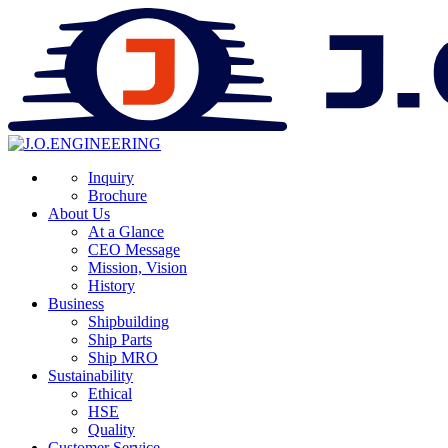
Inquiry
Brochure
About Us
At a Glance
CEO Message
Mission, Vision
History
Business
Shipbuilding
Ship Parts
Ship MRO
Sustainability
Ethical
HSE
Quality
Customer Service